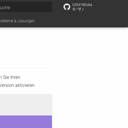
CCM19Doks
7
2
uche wird initialisiert
robleme & Lösungen
 Sie Ihren
ersion aktivieren.