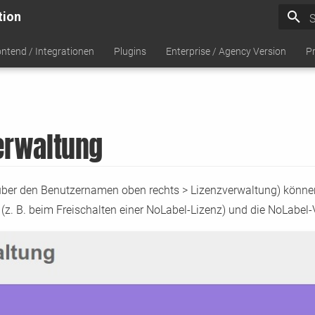
tion
S
ontend / Integrationen
Plugins
Enterprise / Agency Version
P
erwaltung
(über den Benutzernamen oben rechts > Lizenzverwaltung) können
(z. B. beim Freischalten einer NoLabel-Lizenz) und die NoLabel-V