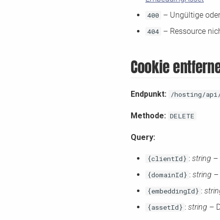
– Ungültige oder
400
– Ressource nic
404
Cookie entfern
Endpunkt:
/hosting/api
Methode:
DELETE
Query:
:
string
– 
{clientId}
:
string
– 
{domainId}
:
stri
{embeddingId}
:
string
– D
{assetId}