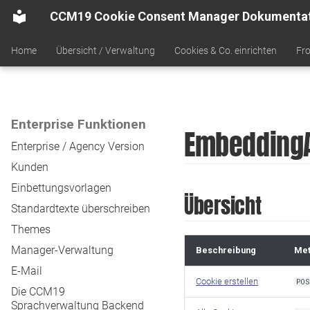
CCM19 Cookie Consent Manager Dokumenta
Home
Übersicht / Verwaltung
Cookies & Co. einrichten
Fro
Enterprise Funktionen
Embedding
Enterprise / Agency Version
Kunden
Einbettungsvorlagen
Übersicht
Standardtexte überschreiben
Themes
Manager-Verwaltung
Beschreibung
Me
E-Mail
Cookie erstellen
PO
Die CCM19
Sprachverwaltung Backend