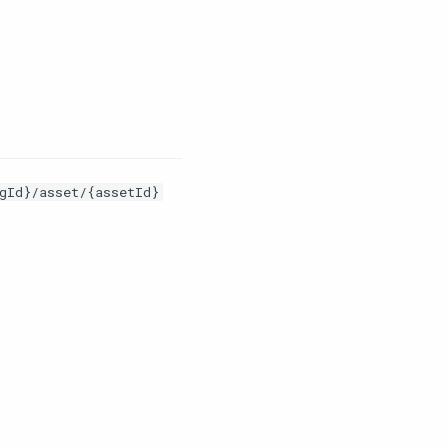
gId}/asset/{assetId}