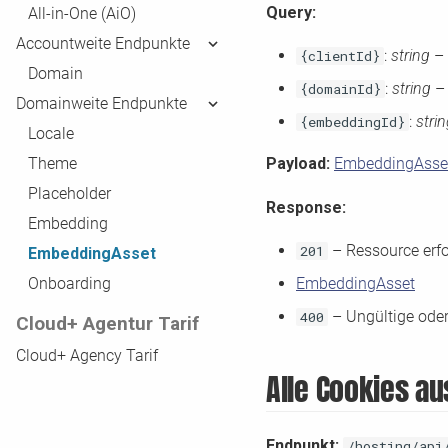
Query:
All-in-One (AiO)
Accountweite Endpunkte
:
string
– 
{clientId}
Domain
:
string
– 
{domainId}
Domainweite Endpunkte
:
stri
{embeddingId}
Locale
Theme
Payload:
EmbeddingAsse
Placeholder
Response:
Embedding
– Ressource erfo
201
EmbeddingAsset
Onboarding
EmbeddingAsset
– Ungültige oder
400
Cloud+ Agentur Tarif
Cloud+ Agency Tarif
Alle Cookies a
Endpunkt:
/hosting/api