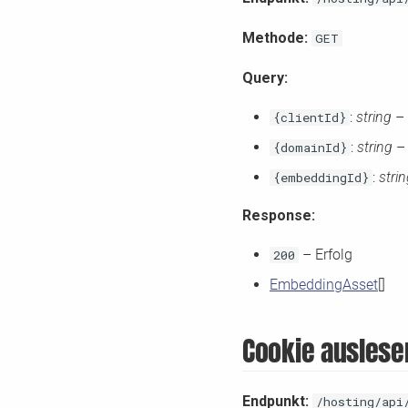
Methode:
GET
Query:
:
string
– 
{clientId}
:
string
– 
{domainId}
:
stri
{embeddingId}
Response:
– Erfolg
200
EmbeddingAsset
[]
Cookie auslese
Endpunkt:
/hosting/api