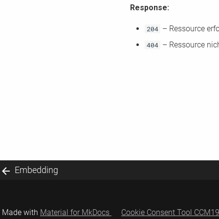
Response:
– Ressource erfo
204
– Ressource nic
404
Embedding
Made with
Material for MkDocs
Cookie Consent Tool CCM1