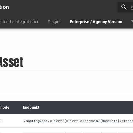
tion
S
ntend / Integrationen
Plugins
Enterprise / Agency Version
P
Asset
thode
Endpunkt
ST
/hosting/api/client/{clientId}/domain/{domainId}/embed