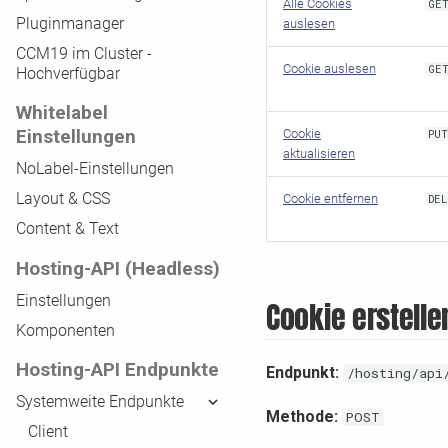
Alle Cookies
GE
Pluginmanager
auslesen
CCM19 im Cluster -
Cookie auslesen
GE
Hochverfügbar
Whitelabel
Einstellungen
Cookie
PU
aktualisieren
NoLabel-Einstellungen
Layout & CSS
Cookie entfernen
DE
Content & Text
Hosting-API (Headless)
Einstellungen
Cookie erstelle
Komponenten
Hosting-API Endpunkte
Endpunkt:
/hosting/api
Systemweite Endpunkte
Methode:
POST
Client