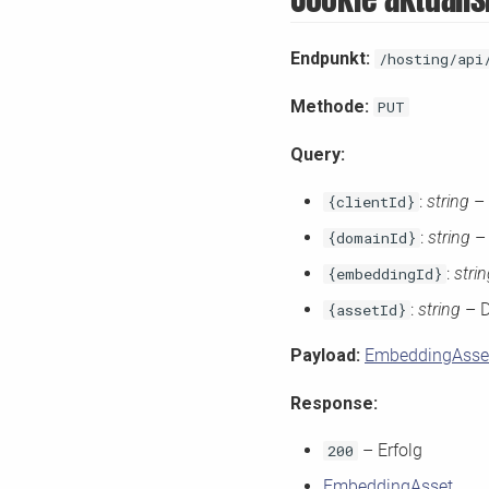
Endpunkt:
/hosting/api
Methode:
PUT
Query:
:
string
– 
{clientId}
:
string
– 
{domainId}
:
stri
{embeddingId}
:
string
– D
{assetId}
Payload:
EmbeddingAsse
Response:
– Erfolg
200
EmbeddingAsset