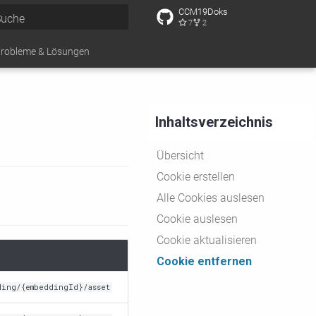
CCM19Doks
7
2
uche wird initialisiert
robleme & Lösungen
Inhaltsverzeichnis
Übersicht
Cookie erstellen
Alle Cookies auslesen
Cookie auslesen
Cookie aktualisieren
Cookie entfernen
ding/{embeddingId}/asset