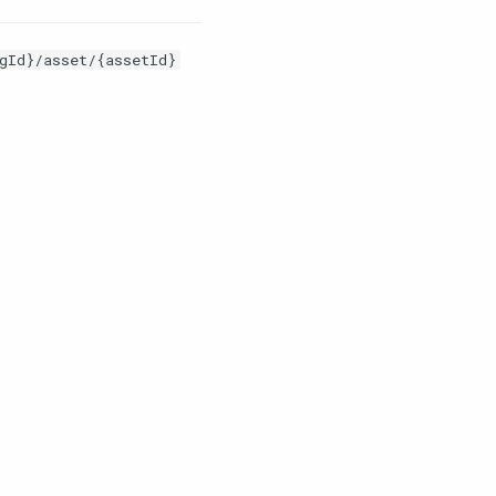
gId}/asset/{assetId}