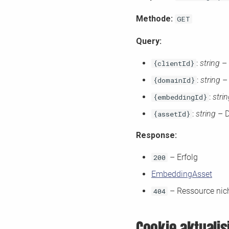
Methode:
GET
Query:
:
string
– 
{clientId}
:
string
– 
{domainId}
:
stri
{embeddingId}
:
string
– D
{assetId}
Response:
– Erfolg
200
EmbeddingAsset
– Ressource nic
404
Cookie aktualis